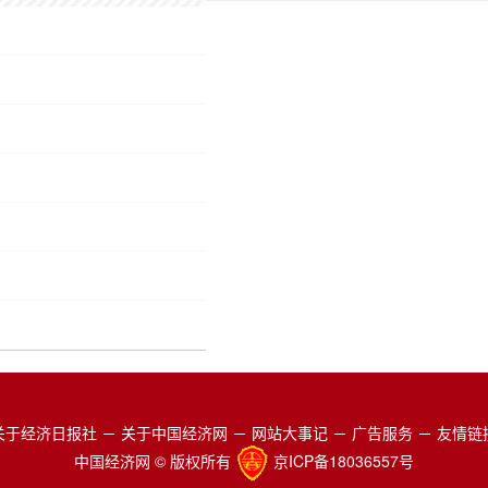
关于经济日报社
－
关于中国经济网
－
网站大事记
－
广告服务
－
友情链
中国经济网 © 版权所有
京ICP备18036557号