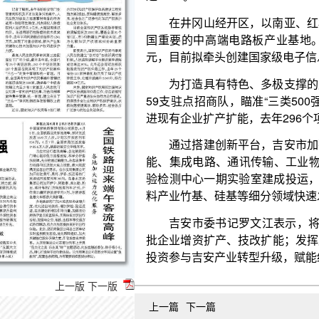
元，目前拟牵头创建国家级电子信息先进制造业集群
为打造具有特色、多极支撑的产业体系，吉安市
59支驻点招商队，瞄准“三类500强”企业和全产业
进现有企业扩产扩能，去年296个项目“老树发新枝”，
通过搭建创新平台，吉安市加强产业梯次培育。
能、集成电路、通讯传输、工业物联网、新型显示等
验检测中心一期实验室建成投运，生物医药产业“三中
料产业竹基、硅基等细分领域快速发展，新质生产力
吉安市委书记罗文江表示，将坚持招大引强和“老
批企业增资扩产、技改扩能；发挥产业基金杠杆撬动
投资参与吉安产业转型升级，赋能经济高质量发展。
上一版
下一版
上一篇
下一篇