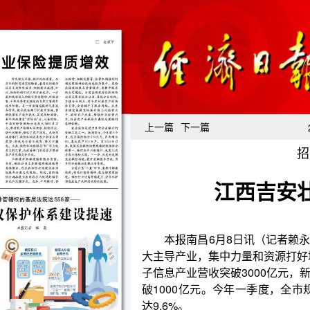
上一篇
下一篇
招
江西吉安
本报南昌6月8日讯（记者赖永峰）江西省吉安市
大主导产业，集中力量和资源打好培育壮大千亿元产业
子信息产业营收突破3000亿元，新材料、先进装备
破1000亿元。今年一季度，全市规上工业产值同比增
达9.6%。
在井冈山经开区，以南亚、红板、生益等为代表
国重要的中高端电路板产业基地。去年，吉安全市电子