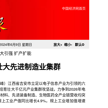
中国经济网首页
o
2024年6月9日 星期日
放大+
缩小-
默认
大引强 扩产扩能
壮大先进制造业集群
立足以电子信息产业为引领的六
集群攻坚战，力争到2026年电
制造、生物医药全产业链营收均突
长4.9%，规上工业增加值增速
的企业集聚壮大，当地已成为全
信息产业实现营收1670.8亿