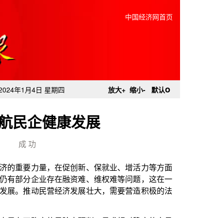
中国经济网首页
o
2024年1月4日 星期四
放大+
缩小-
默认
航民企健康发展
成 功
促创新、保就业、增活力等方面
融资难、维权难等问题，这在一
济发展壮大，需要营造积极的法
险中预判，寻求相对稳定的交易
各主体行为符合市场预期，使人
易安全与高效，非常重要。而营