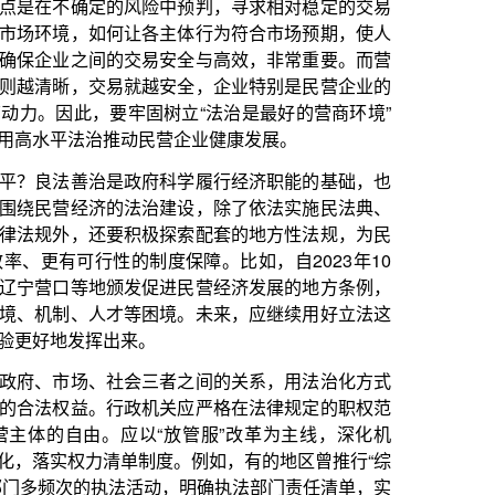
越安全，企业特别是民营企业的
树立“法治是最好的营商环境”
民营企业健康发展。
府科学履行经济职能的基础，也
治建设，除了依法实施民法典、
极探索配套的地方性法规，为民
度保障。比如，自2023年10
促进民营经济发展的地方条例，
困境。未来，应继续用好立法这
。
三者之间的关系，用法治化方式
机关应严格在法律规定的职权范
“放管服”改革为主线，深化机
度。例如，有的地区曾推行“综
动，明确执法部门责任清单，实
业经营的影响。
强反垄断和反不正当竞争的案件
经济犯罪的界限，坚持“宽严相
能随意利用刑事手段干预经济纠
置方式的诉求，为民营经济提供