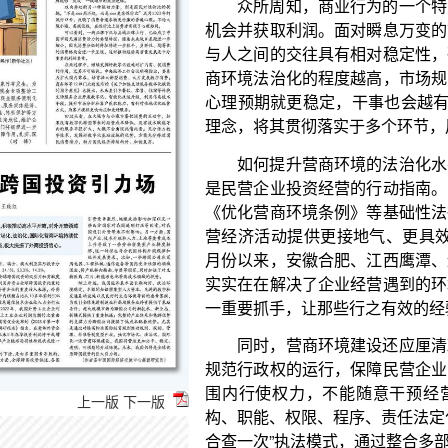
商环境法治化的程度越高，市场规则越清晰，交易就
心理预期就更稳定，干事也会越有动力。因此，要牢固
理念，将其贯彻落实于多个环节，用高水平法治推动
如何提升营商环境的法治化水平？良法善治是政
是民营企业投资经营的行动指南。围绕民营经济的法
《优化营商环境条例》等基础性法律法规外，还要积
营经济活动提供更接地气、更具效率、更有可行性的制
月份以来，安徽合肥、江西鹰潭、辽宁营口等地颁发
实实在在解决了企业经营遇到的环境、机制、人才等
一重要抓手，让那些行之有效的经验更好地发挥出来
同时，营商环境建设还应厘清政府、市场、社会
规范行政权的运行，保障民营企业的合法权益。行政
围内行使权力，不能随意干预经营主体的自由。应以
构、职能、权限、程序、责任法定化，落实权力清单制
合查一次”执法模式，通过整合多部门多频次的执法活
现“进一次门，查多项事”，有效降低了行政活动对企
司法人员也要深入理解和把握相关法律政策，加
指导，引领各类经营主体有序竞争；要注意经济纠纷与
上一版
下一版
济”的刑事理念，在严厉打击严重经济犯罪的同时，不
纷案件。司法机关还应关心民营企业对诉讼效率和处