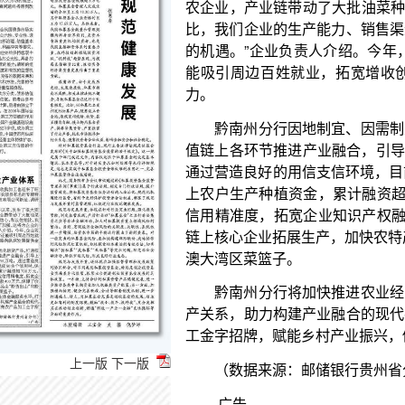
能吸引周边百姓就业，拓宽增收创收渠道，为乡村
力。
黔南州分行因地制宜、因需制宜，优化信贷产品
值链上各环节推进产业融合，引导上游百姓种植油菜超1
通过营造良好的用信支信环境，目前在长顺县已建成5
上农户生产种植资金，累计融资超700万元。通过多
信用精准度，拓宽企业知识产权融资渠道，发放企业信
链上核心企业拓展生产，加快农特产品由“黔货出山”向
澳大湾区菜篮子。
黔南州分行将加快推进农业经营主体金融服务水
产关系，助力构建产业融合的现代农业体系，进一步
工金字招牌，赋能乡村产业振兴，促进农村发展。
（数据来源：邮储银行贵州省分行）
·广告
上一版
下一版