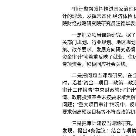
问题；“重大项目审计”情况中，反映了基础研究和关
要求偏离预定目标等不符合政策初衷的问题。
三是把审计建议当课题研究。今年审计报告立足
发现，提出4条建议：结合专项债券、金融等领域
策、稳健货币政策及政策之间衔接协同等方面，提出“
强时效性和精准性”。针对预算分配管理存在诸多薄弱
等问题，提出“稳步推进重点领域和关键环节改革
础”。针对金融风险、国企重大投资损失风险、资源环
出“着力防范化解重大经济金融风险隐患，严格监督约
理较为薄弱、落实中央八项规定精神和过紧日子要求不
金绩效管理，严肃财经纪律”。
“现代财税体制是国家治理体系的基础性、支撑
点展现财政审计的成果，推动现代财税体制建设。”汪
现问题的背后往往存在体制性、机制性矛盾，问题领
方向。因而财政审计特别需要坚持研究型审计理念，
起来。
研究型审计更加注重回应关切、不回避热点。中
研究员张彬斌表示，今年的审计工作报告明显增加了
坚、城乡义务教育等科教领域审计情况的篇幅，更加
者”为中心，覆盖公共资金使用的所有领域，客观曝光