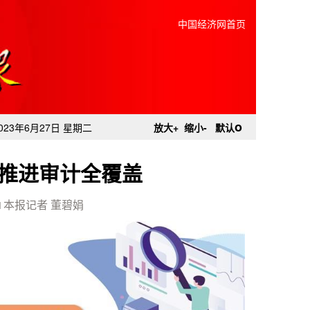
中国经济网首页
o
023年6月27日 星期二
放大+
缩小-
默认
推进审计全覆盖
□ 本报记者 董碧娟