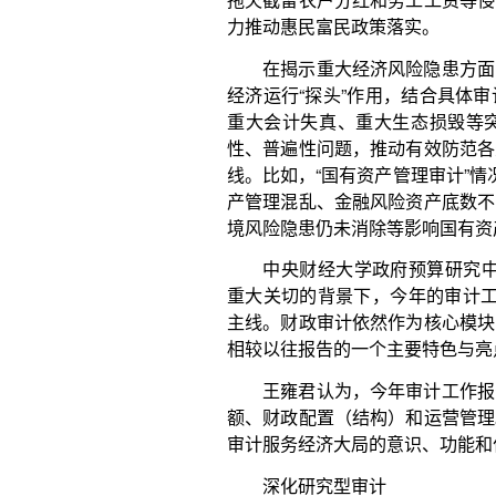
主线。财政审计依然作为核心模块，但更加强调从服
相较以往报告的一个主要特色与亮点”。
王雍君认为，今年审计工作报告很好地关注到财
额、财政配置（结构）和运营管理。审计发现区分总
审计服务经济大局的意识、功能和作用进一步强化。
深化研究型审计
“审计监督发挥推进国家治理体系和治理能力现
计的理念，发挥常态化‘经济体检’优势，抓住关键问
院财经战略研究院研究员汪德华表示。
一是把立项当课题研究。据了解，审计部门把研
关部门规划、行业规划、地区规划、预算安排、项目
策、改革要求、发展方向研究透彻，科学确定审计项目
资金审计”就着重反映了就业、住房、教育、乡村振兴
专项资金，积极回应社会关切。
二是把问题当课题研究。在全面客观反映财政
时，沿着“资金—项目—政策—政治”主线，做到首尾
审计工作报告“中央财政管理审计”情况中，反映了
清、政府投资基金未按要求聚焦解决融资瓶颈等不符