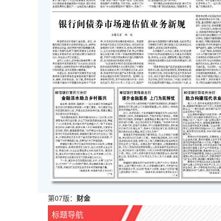
第07版：
财金
标题导航