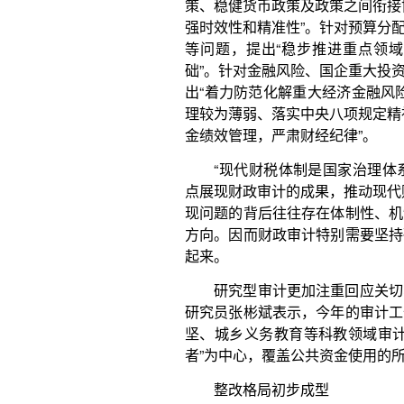
整改格局初步成型
5月23日召开的二十届中央审计委员会第一次会
与审计揭示问题“上半篇文章”同样重要，必须一体推
监督的重要抓手，将审计结果作为干部考核、任免、
敷衍整改、虚假整改的，要严肃问责。
“审计整改总体格局初步成型，审计工作‘下半篇文
目前，我国已建立起全面整改、专项整改、重点督办
至2023年4月，对2021年度审计发现的问题，已整改
度2900多项，追责问责1.4万多人。
据了解，有关部门按照工作职责，牵头开展专项
同，打出一套审计整改“组合拳”，有效形成整改合力
果作为考核、任免、奖惩被审计领导干部的重要参考
计查出的突出问题开展跟踪监督，把审计及整改情况
的参考；中央审计办、审计署开展审计整改情况专项
增强整改质效。
在重点督办方面，审计与纪检监察部门建立健
送、及时查办、及时反馈机制，以审计监督为起点、
体责任落实为落脚点的贯通协同工作机制初步形成，
“毒瘤”，惩治了一批侵害群众切身利益的“蝇贪”。