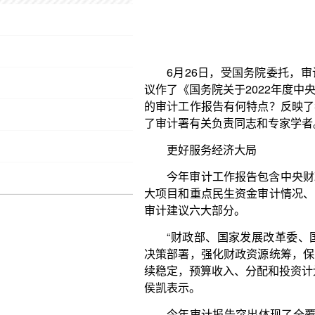
的审计工作报告有何特点？反映了我国审计工作哪些
了审计署有关负责同志和专家学者。
更好服务经济大局
今年审计工作报告包含中央财政管理审计情况、
大项目和重点民生资金审计情况、国有资产管理审计
审计建议六大部分。
“财政部、国家发展改革委、国家税务总局等部
决策部署，强化财政资源统筹，保障重点支出需要，
续稳定，预算收入、分配和投资计划执行情况与经济发
侯凯表示。
今年审计报告突出体现了全覆盖的特点。比如，“
预算分配和投资计划管理、中央决算草案编制、对
外，今年还增加了对财政收入的监督，实现了对财政
闭环监督体系。
“中央部门预算执行审计”明确了部门本级预算执
问题多发，是今后一个时期部门预算执行审计的重点
用部门职权或行业资源违规牟利、收费或转嫁摊派的问
中对行业性、系统性腐败问题和资金密集、资源富集