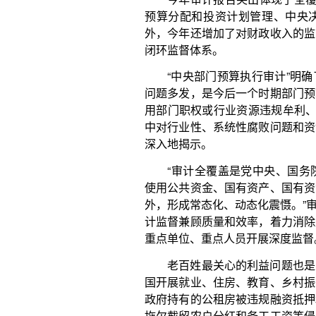
深入地揭示。
“审计全覆盖是党中央、国务院交给审计的重大
使用公共资金、国有资产、国有资源的地方、部门和
外，形成常态化、动态化震慑。”审计署政策研究室有
计监督兼顾质量和效率，着力消除监督盲区和死角，
重点单位、重点人员开展深度监督。
老百姓最关心的利益问题也是审计工作的重要着
国开展就业、住房、教育、乡村振兴等民生项目审计
政府持有的公租房被违规融资抵押和担保、部分学校
拖欠截留农户分红和务工工资等侵害群众切身利益的
力推动惠民富民政策落实。
在揭示重大经济风险隐患方面，审计部门充分发
经济运行“探头”作用，结合具体审计领域，深入揭示
重大会计失真、重大生态损毁等突出风险，及时反
性、普遍性问题，推动有效防范各类风险连锁联动，
线。比如，“国有资产管理审计”情况中，逐项揭示了
产管理混乱、金融风险资产底数不实、行政事业资产
境风险隐患仍未消除等影响国有资产安全的问题。
中央财经大学政府预算研究中心主任王雍君表示
重大关切的背景下，今年的审计工作报告突出了‘紧扣