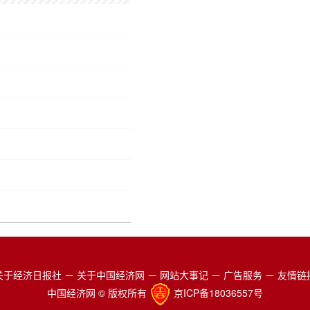
关于经济日报社
－
关于中国经济网
－
网站大事记
－
广告服务
－
友情链
中国经济网 © 版权所有
京ICP备18036557号