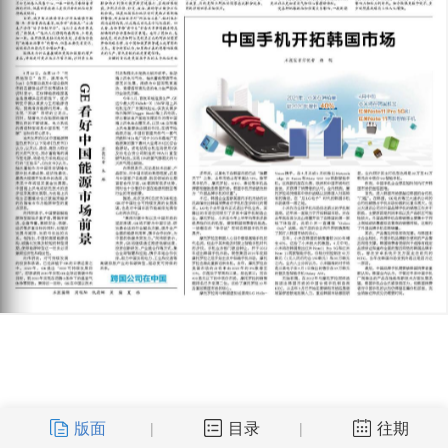
版面
目录
往期
|
|