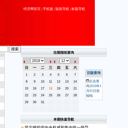
经济网首页
|
手机版
|
版面导航
|
标题导航
往期报纸查询
日
一
二
三
四
五
六
旧版查询
1
2
3
4
5
6
7
点击查
8
9
10
11
12
13
14
询2010年1
15
16
17
18
19
20
21
月01日前
22
23
24
25
26
27
28
报纸
29
30
31
本期快速导航
坚定维护党中央权威和集中统一领导