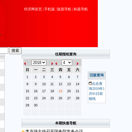
经济网首页
|
手机版
|
版面导航
|
标题导航
往期报纸查询
日
一
二
三
四
五
六
旧版查询
1
2
3
4
5
6
7
点击查
8
9
10
11
12
13
14
询2010年1
15
16
17
18
19
20
21
月01日前
22
23
24
25
26
27
28
报纸
29
30
本期快速导航
李克强主持召开国务院常务会议