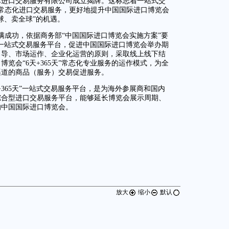
际进口交易服务有限公司成立揭牌。这标志着一站式交
天常态化进口交易服务，更好地提升中国国际进口博览会
球、卖全球”的机遇。
满成功，依据商务部“中国国际进口博览会实施方案”要
天”一站式交易服务平台，促进中国国际进口博览会举办期
引导、市场运作、企业化运营的原则，采取线上线下结
览会“6天+365天”常态化专业服务的运作模式，为全
渠道的商品（服务）交易促进服务。
+365天”一站式交易服务平台，是为海外参展商和国内
综合型进口交易服务平台，能够延长博览会展示周期、
的中国国际进口博览会。
放大
缩小
默认