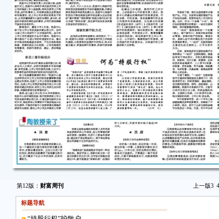
第12版：
财富周刊
上一版
3
标题导航
“持股行权”护散户