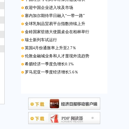
欢迎中国企业进入埃及市场
塞内加尔期待早日融入“一带一路”
全球乳制品贸易平台指数持续上升
金砖国家驻德大使圆桌会在柏林举行
瑞士新列车试运行
英国4月份通胀率上升至2.7％
伦敦金融城业务和人才显现外流趋势
希腊经济一季度负增长0.1%
罗马尼亚一季度经济增长5.6％