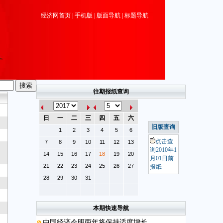
经济网首页
|
手机版
|
版面导航
|
标题导航
往期报纸查询
日
一
二
三
四
五
六
旧版查询
1
2
3
4
5
6
点击查
7
8
9
10
11
12
13
询2010年1
14
15
16
17
18
19
20
月01日前
21
22
23
24
25
26
27
报纸
28
29
30
31
本期快速导航
中国经济今明两年将保持适度增长