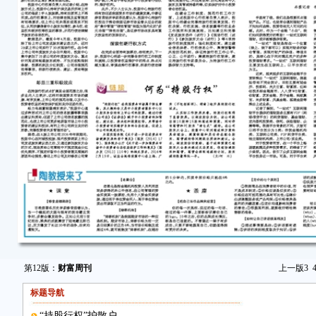
第12版：
财富周刊
上一版
3
标题导航
“持股行权”护散户