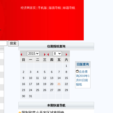
经济网首页
|
手机版
|
版面导航
|
标题导航
往期报纸查询
日
一
二
三
四
五
六
旧版查询
1
点击查
2
3
4
5
6
7
8
询2010年1
9
10
11
12
13
14
15
月01日前
16
17
18
19
20
21
22
报纸
23
24
25
26
27
28
29
30
31
本期快速导航
限制和禁止开发区域将明确