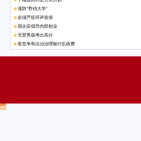
谨防“野鸡大学”
必须严惩环评造假
国企应倡导内部创业
无臂男孩考出高分
靠竞争和法治治理银行乱收费
新版火车票推出
撤销县级驻外办重在建章立制
电子邮箱
护照“含金量”越来越高