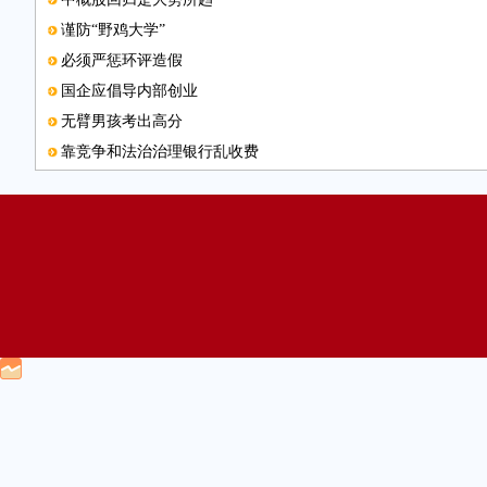
谨防“野鸡大学”
必须严惩环评造假
国企应倡导内部创业
无臂男孩考出高分
靠竞争和法治治理银行乱收费
新版火车票推出
撤销县级驻外办重在建章立制
电子邮箱
护照“含金量”越来越高