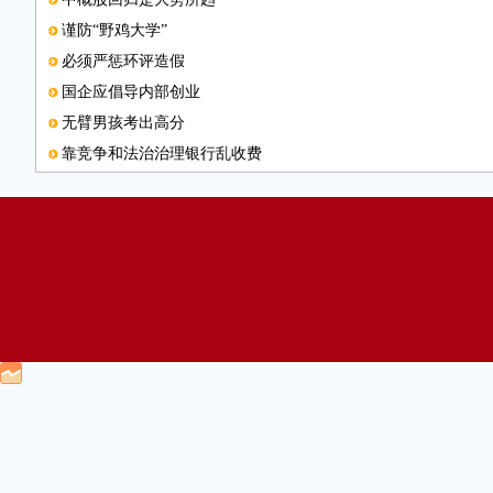
谨防“野鸡大学”
必须严惩环评造假
国企应倡导内部创业
无臂男孩考出高分
靠竞争和法治治理银行乱收费
新版火车票推出
撤销县级驻外办重在建章立制
电子邮箱
护照“含金量”越来越高