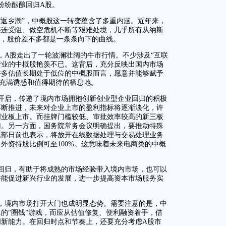
纷纷酝酿回归A股。
“返乡潮”，中概股这一转变蕴含了多重内涵。近年来，
接连受阻、做空危机不断等艰难处境，几乎所有从纳斯
司，股价差不多都是一条条向下的曲线。
，A股走出了一轮波澜壮阔的牛市行情。不少涉及“互联
行业的中概股艳羡不已。这背后，充分反映出国内市场
许多估值长期处于低位的中概股而言，愿意并能够赋予
充满诱惑和值得期待的栖息地。
开启，传递了境内市场拥抱创新创业型企业回归的积极
不断推进，未来对企业上市的盈利指标将逐渐淡化，许
创业板上市。而挂牌门槛较低、审批效率较高的新三板
归。另一方面，国务院常务会议明确提出，要推动特殊
信部日前也表示，将放开在线数据处理与交易处理业务
外资持股比例可至100%。这意味着未来电商类的中概
回归，有助于将成熟的市场经验带入境内市场，也可以
并能促进新兴行业的发展，进一步提高资本市场服务实
，境内市场打开大门也成明显态势。需要注意的是，中
的“圈钱”游戏，而应从估值修复、便利融资着手，借
新能力。在回归时点和节奏上，还要充分考虑A股市