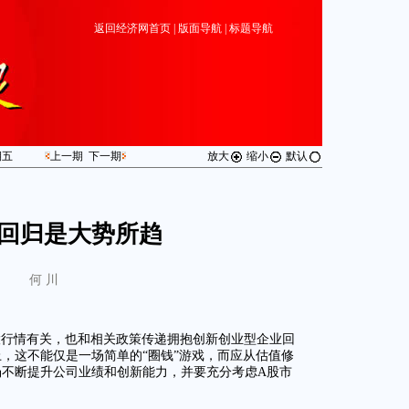
返回经济网首页
|
版面导航
|
标题导航
期
五
上一期
下一期
放大
缩小
默认
回归是大势所趋
何 川
股行情有关，也和相关政策传递拥抱创新创业型企业回
，这不能仅是一场简单的“圈钱”游戏，而应从估值修
不断提升公司业绩和创新能力，并要充分考虑A股市