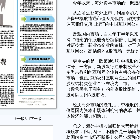
今年以来，海外资本市场的中概股
从之前远赴海外上市，到如今加入
许多中概股遭遇市值长期低估、融资
达克和纽交所“上市”的中国互联网公
反观国内市场，自去年下半年以来
网+”概念的个股股价纷纷翻倍，让同
对新技术、新业态企业的追捧。对于
互联网公司高估值的A股市场，无疑是
更重要的是，政策通过对中概股的
信号。一方面，新股发行注册制改革
多尚未盈利的互联网企业将有机会在
市场，也已成功吸引互联网企业的回
股权结构类创业企业在境内上市。工
（经营类电子商务）的外资股比限制，
股可以回归A股市场。
经历海外市场的洗礼后，中概股的
倒逼国内资本市场体制机制的改革，
体经济的能力和活力。
上一版
3
4
下一版
总之，海外中概股回归是大势所趋
概股在回归动因上，不能仅是一场简单
助国内资本市场不断提升公司业绩和创