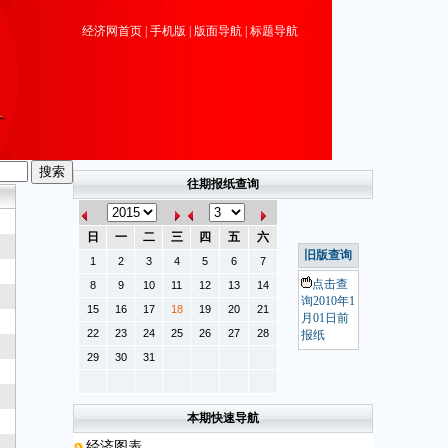
经济网首页
|
手机版
|
版面导航
|
标题导航
往期报纸查询
日
一
二
三
四
五
六
旧版查询
1
2
3
4
5
6
7
点击查
8
9
10
11
12
13
14
询2010年1
15
16
17
18
19
20
21
月01日前
22
23
24
25
26
27
28
报纸
29
30
31
本期快速导航
经济图表