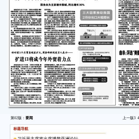
第02版：
要闻
上一版
3
标题导航
习近平主席将出席博鳌亚洲论坛