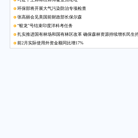
环保部将开展大气污染防治专项检查
张高丽会见美国前财政部长保尔森
“蛟龙”号结束印度洋科考任务
扎实推进国有林场和国有林区改革 确保森林资源持续增长民生
前2月实际使用外资金额同比增17%
浙江：主题教育培训提升文明素质
扩进口将成今年外贸着力点
曲阜：评选“美德游客”传递正能量