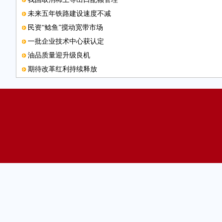
未来五年铁路建设速度不减
民资“鲶鱼”搅动宽带市场
一批企业技术中心获认定
油品质量迎升级良机
期待改革红利持续释放
图片新闻
马铃薯有望成我国第四大主粮
移动网购规模加速扩大