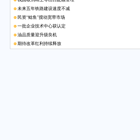
未来五年铁路建设速度不减
民资“鲶鱼”搅动宽带市场
一批企业技术中心获认定
油品质量迎升级良机
期待改革红利持续释放
图片新闻
马铃薯有望成我国第四大主粮
移动网购规模加速扩大