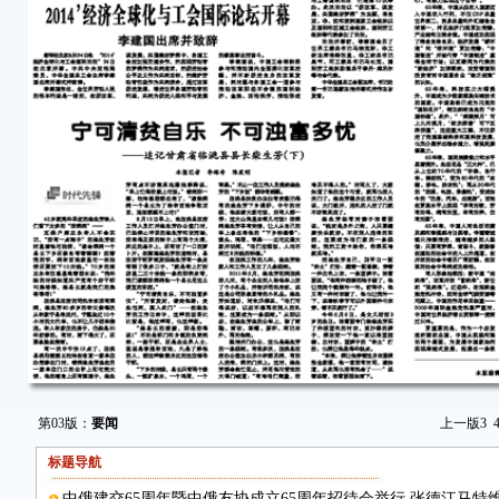
第03版：
要闻
上一版
3
标题导航
中俄建交65周年暨中俄友协成立65周年招待会举行 张德江马特