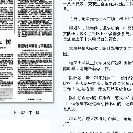
十八大代表，荣获过全国优秀社区工作
号。
近日，记者走进社区广场，树上知
唱戏的，跳舞的，说快板的，打腰
支队伍，吸引了社区1000多群众参与
目还登上了中央电视台的舞台。
靠着热情和韧劲，陈叶翠和大家共
园。
辖区内的第二汽车改装厂被列为片
陈叶翠，请她帮着做工作。
陈叶翠一看户型图就急了，“你们
比拆迁房大两平方米，就要多拿10多
工作！”在她看来，开发商只考虑自己
陈叶翠多次找到开发商，要求他们
目，但像陈书记这样寸步不让的，还真
七八次。
上一版
3
4
下一版
群众的合理诉求得到了满足，短短3
户”。