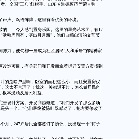
者、全国“三八”红旗手、山东省道德模范等荣誉称
了声声、鸟语阵阵，这里有着优美的环境。
鼓的……令人感到置身乐园。这里的星光艺术团，有17
。“活动周周有，演出月月新”，他们自编自演的文艺节
同努力，使甸柳一居成为社区居民“人和乐居”的精神家
区改造项目，有关部门和开发商拿着拆迁安置方案找到
设计的是啥户型啊，卧室的面积这么小，而且安置房仅
万，这太不合理了！我这一关都通不过，怎么做居民的
，根本没顾及居民利益。
完善设计方案。开发商感慨道，“我们开发了那么多项
是头一个。”他们最终被陈叶翠感动了，把方案修改了
个月，247户居民全部签订了协议，没出现一个“钉子