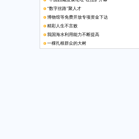
“数字丝路”聚人才
博物馆等免费开放专项资金下达
精彩人生不言败
我国海水利用能力不断提高
一棵扎根群众的大树
第七届金属循环应用研讨会将办
知识产权服务经济万里行活动启幕
亚洲制造业论坛将召开
中国留学人员创新创业论坛举行