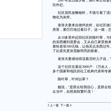
2007年农历除夕夜，陈叶翠正在
往外赶。
社区居民放鞭炮时，不慎引着了清
物化为灰烬。
老张夫妻来自德州农村，在社区做
房里，紧巴巴地过着日子。这一烧，
从10多里外赶回社区的陈叶翠，
的东西搬到居委会，又从自己家里抱
塞给老张500元钱，让他买点东西过
了比原先更加宽敞明亮的新家。
老张夫妻感动得流着泪对儿子说，
这个社区住着近3000户、1万余
多个国家和地区的社工机构代表和专
陈叶翠，叶何以翠？
她说，“是群众给我信心，是群众
众当中，自然就枝繁叶茂！
3
上一篇
下一篇
4