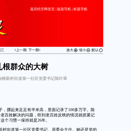
返回经济网首页
|
版面导航
|
标题导航
期
三
上一期
下一期
放大
缩小
默认
扎根群众的大树
甸柳新村街道第一社区党委书记陈叶翠
子，摞起来足足有半米高，里面记录了100多万字。陈
给老百姓解决的问题，听到老百姓反映的情况就抓紧记
这个习惯一保持就是26年。
新村街道第一社区党委书记、居委会主任。她还是党的