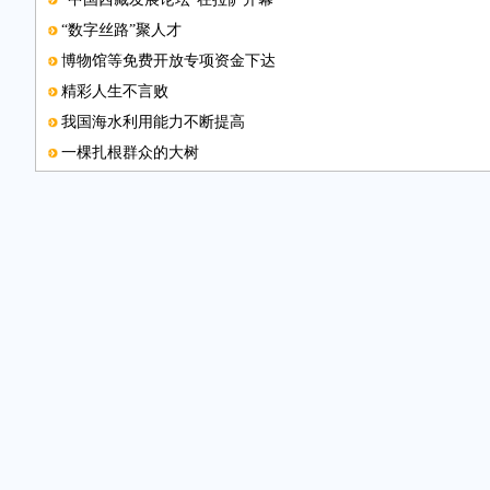
“数字丝路”聚人才
博物馆等免费开放专项资金下达
精彩人生不言败
我国海水利用能力不断提高
一棵扎根群众的大树
第七届金属循环应用研讨会将办
知识产权服务经济万里行活动启幕
亚洲制造业论坛将召开
中国留学人员创新创业论坛举行