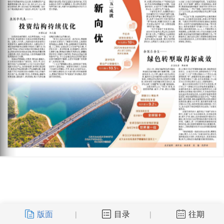
版面
目录
往期
|
|