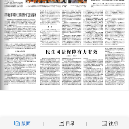
版面
目录
往期
|
|