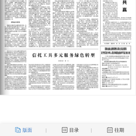
版面
目录
往期
|
|