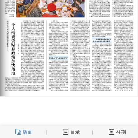
版面
目录
往期
|
|