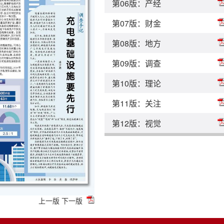
第06版：产经
第07版：财金
第08版：地方
第09版：调查
第10版：理论
第11版：关注
第12版：视觉
上一版
下一版