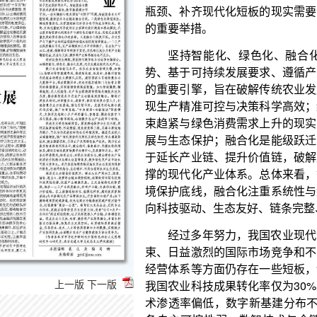
坚持智能化、绿色化、融合化方向，是深刻把
势、基于可持续发展要求、遵循产业升级规律的战略
的重要引擎，旨在破解传统农业发展效率偏低、资源
现生产精准可控与决策科学高效；绿色化是可持续发
束趋紧与绿色消费需求上升的现实，需要秉持生态优
展与生态保护；融合化是能级跃迁的关键路径，打破
于延长产业链、提升价值链，破解产业链碎片化与价
撑的现代化产业体系。总体来看，智能化关注效率与
境保护底线，融合化注重系统性与综合效益，三者有
向科技驱动、生态友好、链条完整、效益显著的现代
经过多年努力，我国农业现代化建设迈上新台阶
束、日益激烈的国际市场竞争和不断升级的居民消费
经营体系等方面仍存在一些短板，制约农业现代化转
我国农业科技成果转化率仅为30%至40%，低于发
术渗透率偏低，数字新基建分布不均，一些关键核心技
备自主可控性弱，数智技术与全链条融合不深。二
化、水资源短缺且时空分布不均成为硬约束。化肥、
染问题尚未根本解决，农业废弃物资源化利用水平与
质量发展的要求相比仍有差距。三是融合化程度不深
上一版
下一版
结和价值共创机制有待健全，一二三产业深度融合不
升。农业生产与加工、流通、销售等环节衔接不紧密