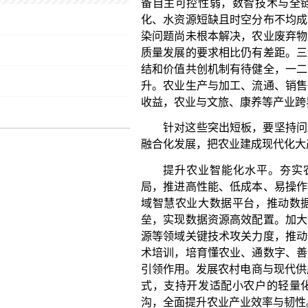
收益，农业与文旅、康养等产业跨界融合也不充分。
针对这些突出短板，要坚持问题导向与目标导向
融合化发展，把农业建成现代化大产业。
提升农业智能化水平。夯实农业智能化硬支撑
局，推进高性能、低成本、易操作智能农机装备的研
域智慧农业大数据平台，推动数据共享，依法依规
垒，实现数据资源高效配置。加大智能灌溉、精准施
源等领域关键技术攻关力度，推动数智技术与农业产
术培训，培育懂农业、通数字、善运营的复合型人才
引领作用。发展农村电商与现代供应链，推广电商直配
式，支持开发适配小农户的轻量化、普惠型、模块
沟，全面提升农业产业效率与韧性。
促进农业绿色低碳转型。聚焦耕地保护与生态治
控、退化修复等工程，完善与耕地地力提升、节水治
进农业投入品减量增效，推广有机肥替代化肥以及绿
激励机制，引导农户采用绿色生产技术。提升农业
秆、畜禽粪污、农膜回收利用体系，建设区域性废
业。推广生态种养模式，培育生态、有机农业新业态
与品牌认证监管体系，提升绿色农产品市场认可度与
农田生态系统的保护和修复，打造种养结合、生态循