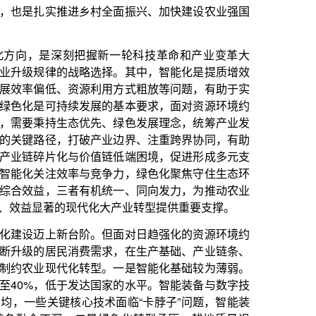
握新一轮科技革命和产业变革大
选择。其中，智能化是提质增效
利用方式粗放等问题，有助于实
展的基本要求，面对资源环境约
先、绿色发展理念，统筹产业发
产业边界、注重跨界协同，有助
值链低端困境，促进形成多元支
竞争力，绿色化聚焦守住生态环
机统一、同向发力，为推动农业
化大产业转型提供重要支撑。
。但面对日趋强化的资源环境约
需求，在生产基础、产业链条、
型。一是智能化基础较为薄弱。
达国家的水平。智能装备与数字技
术面临“卡脖子”问题，智能装
是绿色化转型承压。耕地质量退
农药过量使用导致的农业面源污
建设生态循环农业、实现农业高
。农业生产与下游产业的利益联
足，农产品精深加工水平有待提
，农民难以充分共享产业链增值