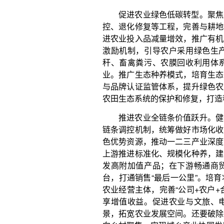
推进农业全链条价值跃升。健全从生产到加工、
链条调控机制，统筹做好市场化收购和政策性收储，
色优势资源，推动一二三产业深度融合，延伸产业链
上游推进标准化、规模化种养，建设优质原料基地；
发高附加值产品；在下游畅通商贸流通渠道，依托
台，打通销售“最后一公里”。培育壮大龙头企业、农
农业经营主体，完善“公司+农户+合作社”利益联结
享增值收益。促进农业与文旅、电商、康养等产业
景，拓宽农业发展空间。还要破除要素流动壁垒，引
向乡村聚集，实现城乡产业协同发展，全面提升农业
（作者系北京市习近平新时代中国特色社会主义
大学马克思主义学院教授）