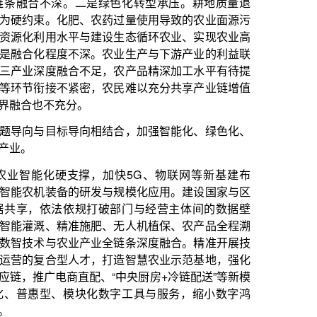
相结合，加强智能化、绿色化、
，加快5G、物联网等新基建布
发与规模化应用。建设国家与区
打破部门与经营主体间的数据壁
肥、无人机植保、农产品全程溯
业全链条深度融合。精准开展技
，打造智慧农业示范基地，强化
、“中央厨房+冷链配送”等新模
化数字工具与服务，缩小数字鸿
理，更好实施耕地培肥、污染管
污成效挂钩的生态补偿政策。推
色防控、节水灌溉等技术，健全
废弃物资源化利用水平，健全秸
弃物集中处理中心，发展循环农
，健全绿色农产品优质优价机制
竞争力。采用系统治理思路实施
环、布局合理的农田生态系统。