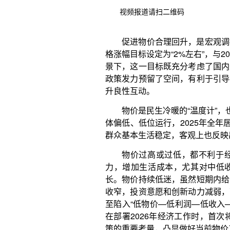
物价是民生冷暖的“温度计”，也是经济运行的“晴
视频报道请扫二维码
体偏低、低位运行，2025年全年居民消费价格指数（
群众基本生活稳定，客观上也反映出供强需弱仍是经
物价过高或过低，都不利于经济健康发展。物
力，增加生活成本，尤其对中低收入群体影响更为
长。物价持续低迷，虽然短期内给消费者带来一定实
收窄，投资意愿和创新动力减弱，可能引发就业岗位
至陷入“低物价—低利润—低收入—低消费”的循环。
在部署2026年经济工作时，首次将“物价合理回升”
策的重要考量，凸显做好当前物价工作的重要性和紧
将CPI涨幅目标设定为“2%左右”，既能为企业
体扩大投资、加大创新投入、稳岗扩岗；又能保障百
消费潜力持续释放。更重要的是，这一目标向全社会
续发力，推动价格总水平由负转正、消费价格合理温
球经济增长动能不足、大宗商品价格波动频繁，“2%
不确定性预留了调控空间，也与世界主要经济体的物
了我国宏观经济治理的稳健性与前瞻性。
促进物价合理回升，关键在于畅通经济循环，让
观政策层面，今年将继续实施更加积极的财政政策和
量政策和增量政策的集成效应。在推动供需平衡上，