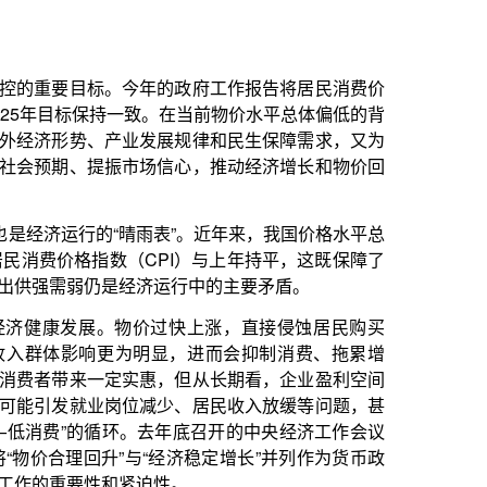
雨表”。近年来，我国价格水平总
CPI）与上年持平，这既保障了
济运行中的主要矛盾。
价过快上涨，直接侵蚀居民购买
明显，进而会抑制消费、拖累增
惠，但从长期看，企业盈利空间
减少、居民收入放缓等问题，甚
去年底召开的中央经济工作会议
与“经济稳定增长”并列作为货币政
迫性。
留出合理的盈利空间，激励经营主
姓基本生活不受大的影响，推动
释放出明确信号：宏观政策将持
和回升。从国际视野看，当前全
左右”的目标设定，既为应对外部
价调控目标形成良性呼应，彰显
价格信号更好反映供需关系。宏
适度宽松的货币政策，发挥好存
坚持双向发力、标本兼治。一方