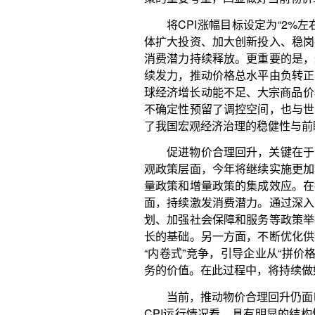
面，持续激发消费潜力。通过深入实施提振消费专项
划、加强社会保障和服务等政策举措，让居民敢消费
长的基础。另一方面，不断优化供给结构。纵深推进
“内卷式”竞争，引导企业从“拼价格”转向“拼质量”“
务的价值。在此过程中，将持续做好重要民生商品保
当前，推动物价合理回升仍面临不少挑战，但积极
CPI运行情况看，具有明显的结构性特征：食品和能
剔除这两项后的核心CPI则保持温和回升态势，全年上涨
百分点。这表明，扩内需、促消费各项政策措施落地
善。今年以来，居民消费增长的良好势头在前两个月
民消费信心逐步恢复，市场需求有望进一步扩大，物
物价连着民生、关乎全局。展望2026年，在各
理温和回升，让经济发展更有温度、民生保障更有力