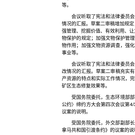
会议听取了宪法和法律委员会副主任委员王洪祥
改情况的汇报。草案二审稿充实有关促进矿业绿色、
产资源的特点和实际工作情况，完善矿业权相关规定
矿区生态修复效果等。
受国务院委托，生态环境部部长黄润秋作了关于
公约〉缔约方大会第四次会议第4/3号决定对〈关于
议案的说明。
受国务院委托，外交部副部长邓励作了关于提请
拿马共和国引渡条约》的议案的说明。
受国务院委托，财政部部长蓝佛安作了关于202
2023年中央决算情况总体较好。中央一般公共预算收
99.4%。中央一般公共预算支出141055.8亿元，完
相抵，中央财政赤字41600亿元，与调整后的预算
作：加大财政政策实施力度，推动发展转方式增动能
化财政管理改革，完善地方政府债务管理，进一步严
问题整改。
会议听取了全国人大财政经济委员会副主任委员许
草案审查结果的报告。财经委认为，在以习近平同志
务院及其财政等部门坚持稳中求进工作总基调，全面