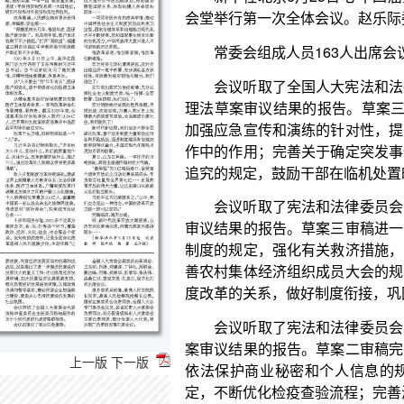
会议听取了全国人大宪法和法律委员会副主任委
理法草案审议结果的报告。草案三审稿继续使用“突发
加强应急宣传和演练的针对性，提高公众参与度；进
作中的作用；完善关于确定突发事件应急响应级别的
追究的规定，鼓励干部在临机处置时勇于担当作为等
会议听取了宪法和法律委员会副主任委员丛斌作
审议结果的报告。草案三审稿进一步完善关于农村集
制度的规定，强化有关救济措施，以更好保障农村集
善农村集体经济组织成员大会的规则；处理好农村集
度改革的关系，做好制度衔接，巩固农村集体产权制
会议听取了宪法和法律委员会副主任委员袁曙宏
案审议结果的报告。草案二审稿完善有关检疫传染病
依法保护商业秘密和个人信息的规定；完善对进境
定，不断优化检疫查验流程；完善海关与有关部门的
会议听取了宪法和法律委员会副主任委员徐辉作
的报告。
上一版
下一版
会议听取了丛斌作的关于授权国务院在海南自由
共和国食品安全法》有关规定的决定草案审议结果的