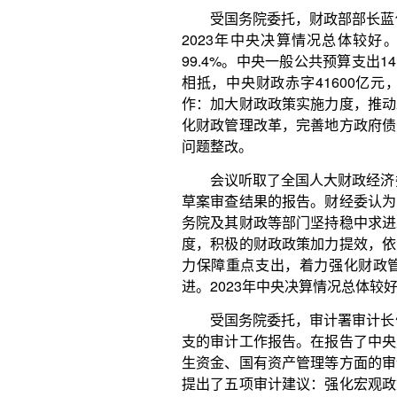
度，积极的财政政策加力提效，依法调整预算增发国
力保障重点支出，着力强化财政管理，推动经济总
进。2023年中央决算情况总体较好，符合预算法规
受国务院委托，审计署审计长侯凯作了关于202
支的审计工作报告。在报告了中央财政管理、中央部
生资金、国有资产管理等方面的审计情况，以及重大
提出了五项审计建议：强化宏观政策统筹兼顾，更好
革，健全完善相关体制机制；持续加力化解重大经济
实保障；践行以人民为中心的发展思想，保障和改善
监督，进一步严肃财经纪律。
受国务院委托，国家发展和改革委员会副主任郑
况的报告。在报告了党的十八大以来促进民营经济发
展面临的机遇和挑战后，报告提出了进一步促进民营
民营经济发展环境，加大民营经济发展要素支持，强
政策协调和督导落实，推动民营企业加强能力建设，
会氛围。
会议听取了全国人大常委会代表资格审查委员会
表的代表资格的报告。
会议还审议了有关任免案等。