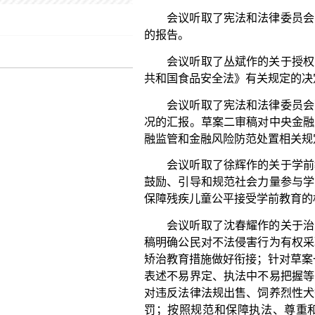
会议听取了宪法和法律委员会副主任委员沈春耀
况的汇报。草案二审稿对中央金融工作领导机构及其
融监管和金融风险防范处置相关规定；做好与其他有
会议听取了徐辉作的关于学前教育法草案修改情
鼓励、引导和规范社会力量参与学前教育发展；进一
保障残疾儿童公平接受学前教育的权利；强化幼儿园
会议听取了沈春耀作的关于治安管理处罚法修订
稿明确公民对不法侵害行为有权采取防卫性措施；与
矫治教育措施做好衔接；针对草案一审稿中“有损中华民
表述不易界定、执法中不易把握等意见，作出更有针
对违反法律法规出售、饲养烈性犬等危险动物，以及
罚；按照规范和保障执法、尊重和保障人权的要求
等。
会议听取了宪法和法律委员会主任委员信春鹰作
情况的汇报。草案二审稿增加规定，“国家发展文物保
强管理、挖掘价值、有效利用、让文物活起来的工作要
物保护的规定；加强文物保护管理，确保文物安全；
物作用；加强文物资源调查，强化人才队伍建设；鼓
事业等。