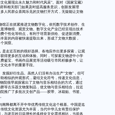
文化展现出永久魅力和时代风采”。面对《国家宝藏》
政府和相关部门如果及时提高服务意识，创新发展理
更多人民群众喜闻乐见的文物打开方式，无疑能让文物
物馆正在抓紧推进文物数字化，依托数字技术创作、生
以逛博物馆、观赏文物。数字文化产业已经呈现出技术
消费个性化等特点，有利于培育新供给、促进新消费。
画丰富的内容被快速提取出来，形成了文物大数据，
多个洞窟。
，是走近百姓的很好选择。各地应作出更多探索，让观
够获得更多的互动和体验。同时，可探索文物进中小学
免费鉴宝、书画作品展览等活动吸引市民积极参与，让
升文化水平的重要手段。
、发掘好衍生品。虽然人们没有办法生产“文物”，但可
借助相似的外观形式，凝结文化符号，传递文化信息，
博物院很早就探索出了文物与音乐相结合的方式，通过
编磬等古乐器文物复制品，使文物与音乐相结合，拉近
物院推广了多批次文创产品——胶带、冰箱贴、书签、
”。
与阐释都离不开中华优秀传统文化这个根基。中国是迄
，传统文化资源尤为丰富，当代中华儿女有责任保护
到，与老百姓日益增长的多样化文化需求相比，当前各