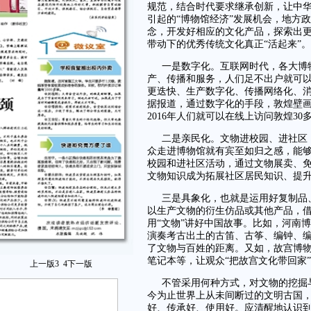
规范，结合时代要求继承创新，让中华
引起的“博物馆经济”发展机会，地方
念，开发好相应的文化产品，探索出
带动下的优秀传统文化真正“活起来”。
一是数字化。互联网时代，各大博
产、传播和服务，人们足不出户就可
更迭快、生产数字化、传播网络化、
据报道，通过数字化的手段，敦煌壁
2016年人们就可以在线上访问敦煌30
二是亲民化。文物进校园、进社区
众走进博物馆就有宾至如归之感，能
校园和进社区活动，通过文物展卖、
文物知识成为拓展社区居民知识、提
三是具象化，也就是运用好复制品
以生产文物的衍生仿品或其他产品，
用“文物”讲好中国故事。比如，河南
演奏考古出土的古笛、古筝、编钟、
了文物与百姓的距离。又如，故宫博
笔记本等，让观众“把故宫文化带回家
上一版
3
4
下一版
不管采用何种方式，对文物的挖掘
今为止世界上从未间断过的文明古国
好、传承好、使用好。应清醒地认识