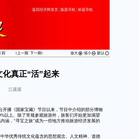
返回经济网首页
|
版面导航
|
标题导航
期
四
上一期
下一期
放大
缩小
默认
文化真正“活”起来
江露露
电视台开播《国家宝藏》节目以来，节目中介绍的部分博物
0%以上。除了常规参观旅游外，旅客们开始更加渴望
内涵，“寻宝之旅”成为一些地方推动旅游经济发展的
掘中华优秀传统文化蕴含的思想观念、人文精神、道德