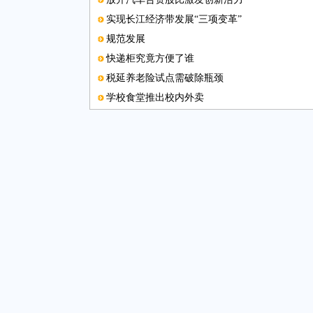
实现长江经济带发展“三项变革”
规范发展
快递柜究竟方便了谁
税延养老险试点需破除瓶颈
学校食堂推出校内外卖
本版编辑
让优秀文化真正“活”起来