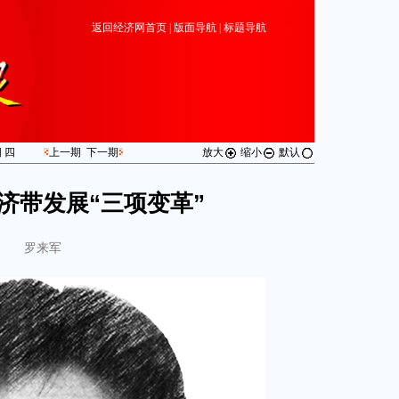
返回经济网首页
|
版面导航
|
标题导航
期
四
上一期
下一期
放大
缩小
默认
济带发展“三项变革”
罗来军