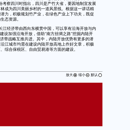
份考察四川时指出，四川是产竹大省，要因地制宜发展
竹林成为四川美丽乡村的一道风景线。根据这一讲话精
和潜力，积极规划竹产业，在绿色产业上下功夫，既促
的生态资源。
长江经济带由西向东横贯中国，可以享有沿海开放与内
”建设加强沿海开放，借助“南方丝绸之路”挖掘内陆开
经济带战略互推共进。其中，内陆开放优势有更多的潜
等沿江城市均需在建设内陆开放高地上作好文章，积极
区、综合保税区、自由贸易港等方面的建设。
放大
缩小
默认