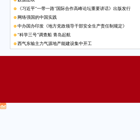
《习近平“一带一路”国际合作高峰论坛重要讲话》出版发行
网络强国的中国实践
中办国办印发《地方党政领导干部安全生产责任制规定》
“科学三号”调查船 青岛起航
西气东输主力气源地产能建设集中开工
经济向好带动财政收入较快增长
放开汽车合资股比激发创新活力
在和平合作的时代大潮中贡献中国力量