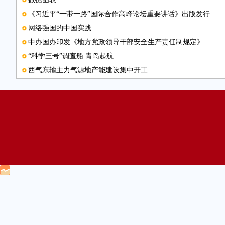
《习近平“一带一路”国际合作高峰论坛重要讲话》出版发行
网络强国的中国实践
中办国办印发《地方党政领导干部安全生产责任制规定》
“科学三号”调查船 青岛起航
西气东输主力气源地产能建设集中开工
经济向好带动财政收入较快增长
放开汽车合资股比激发创新活力
在和平合作的时代大潮中贡献中国力量