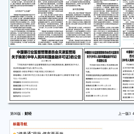
第06版：
财经
上一版
3
标题导航
“债券通”获批 债市更开放