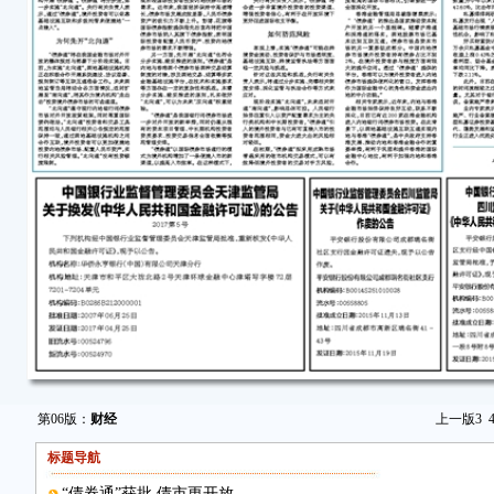
第06版：
财经
上一版
3
标题导航
“债券通”获批 债市更开放