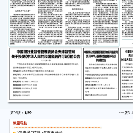
第06版：
财经
上一版
3
标题导航
“债券通”获批 债市更开放