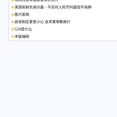
美国前财长保尔森：不应对人民币问题指手画脚
图片新闻
政策制定要更小心 改革要果断推行
G20是什么
本版编辑
赞赏中国结构性改革 和发展绿色金融倡议
国际货币基金组织总裁拉加德：G20成员应当加快结构性改革