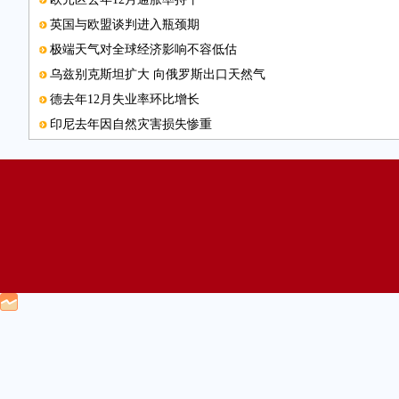
英国与欧盟谈判进入瓶颈期
极端天气对全球经济影响不容低估
乌兹别克斯坦扩大 向俄罗斯出口天然气
德去年12月失业率环比增长
印尼去年因自然灾害损失惨重
大众“尾气门”面临越来越多诉讼
厄尔尼诺现象导致巴西去年森林火灾激增
爱沙尼亚制定页岩油业规划
法国启动职业培训计划
数据图表
美国2015年汽车销量创新高
巴西去年对外贸易出现顺差