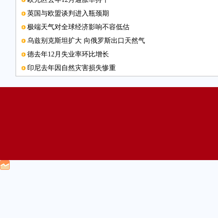
英国与欧盟谈判进入瓶颈期
极端天气对全球经济影响不容低估
乌兹别克斯坦扩大 向俄罗斯出口天然气
德去年12月失业率环比增长
印尼去年因自然灾害损失惨重
大众“尾气门”面临越来越多诉讼
厄尔尼诺现象导致巴西去年森林火灾激增
爱沙尼亚制定页岩油业规划
法国启动职业培训计划
数据图表
美国2015年汽车销量创新高
巴西去年对外贸易出现顺差