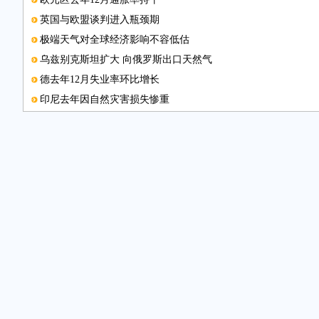
英国与欧盟谈判进入瓶颈期
极端天气对全球经济影响不容低估
乌兹别克斯坦扩大 向俄罗斯出口天然气
德去年12月失业率环比增长
印尼去年因自然灾害损失惨重
大众“尾气门”面临越来越多诉讼
厄尔尼诺现象导致巴西去年森林火灾激增
爱沙尼亚制定页岩油业规划
法国启动职业培训计划
数据图表
美国2015年汽车销量创新高
巴西去年对外贸易出现顺差