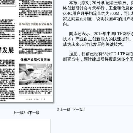
本报北京8月20日讯 记者王轶辰
络创新研讨会今天举行，工业和信息化部
亿4G用户月平均流量约为700M，同比
家之间差距明显，说明我国4G的用户
向。
闻库还表示，2015年中国LTE网
技术）产业自主创新能力的快速提升。
成为未来5G时代发展的关键技术。
据悉，目前已经有63张TD-LTE网
部署当中，预计建成后将覆盖50多个国家
3
上一篇
下一篇
4
上一版
3
4
下一版