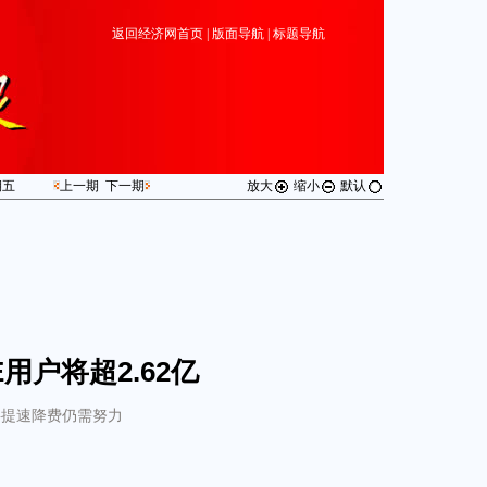
返回经济网首页
|
版面导航
|
标题导航
期
五
上一期
下一期
放大
缩小
默认
TE用户将超2.62亿
G提速降费仍需努力