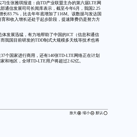
、实习生张雅琪报道：由TD产业联盟主办的第六届LTE网
通信发展司司长闻库表示，截至今年6月，我国2.25
增长83.7%，比去年年底增加了116M。该数据与发达国
培育和收入增长还处于起步阶段，提速降费仍是努力方
络总体发展迅猛，有力地帮助了中国的ICT（信息和通信
而我国目前研发的TDD制式大规模多天线等技术也将
在37个国家进行商用，还有140张TD-LTE网络正在计划
和地区，全球TD-LTE用户将超过2.62亿。
放大
缩小
默认