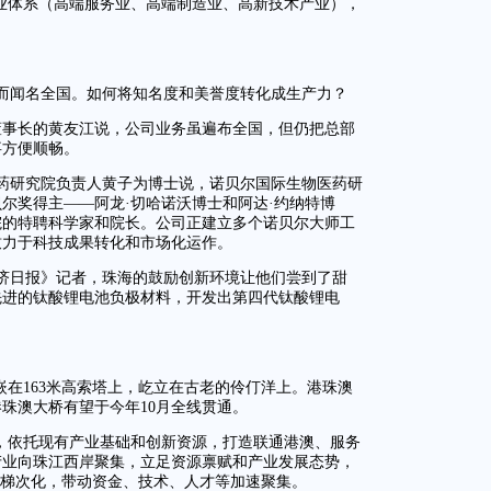
产业体系（高端服务业、高端制造业、高新技术产业），
而闻名全国。如何将知名度和美誉度转化成生产力？
董事长的黄友江说，公司业务虽遍布全国，但仍把总部
事方便顺畅。
药研究院负责人黄子为博士说，诺贝尔国际生物医药研
尔奖得主——阿龙·切哈诺沃博士和阿达·约纳特博
院的特聘科学家和院长。公司正建立多个诺贝尔大师工
致力于科技成果转化和市场化运作。
济日报》记者，珠海的鼓励创新环境让他们尝到了甜
先进的钛酸锂电池负极材料，开发出第四代钛酸锂电
嵌在163米高索塔上，屹立在古老的伶仃洋上。港珠澳
珠澳大桥有望于今年10月全线贯通。
势，依托现有产业基础和创新资源，打造联通港澳、服务
产业向珠江西岸聚集，立足资源禀赋和产业发展态势，
、梯次化，带动资金、技术、人才等加速聚集。