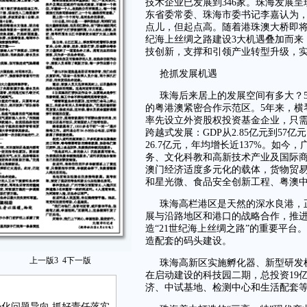
技术企业已发展到346家。珠海发展
东省委常委、珠海市委书记李嘉认为，
点儿，但起点高。随着港珠澳大桥即将
纪海上丝绸之路建设3大机遇叠加而来
技创新，支撑和引领产业转型升级，
抢抓发展机遇
珠海后来居上的发展空间有多大？
的粤港澳紧密合作示范区。5年来，横
率先设立外资股权投资基金企业，只需
跨越式发展：GDP从2.85亿元到57亿
26.7亿元，年均增长近137%。如
务、文化科教和高新技术产业及国际
澳门经济适度多元化的载体，货物贸
和星光微、食品安全创新工程、粤澳
珠海高栏港区是天然的深水良港，
展与沿路地区和港口的战略合作，推
造“21世纪海上丝绸之路”的重要平台
造配套的码头建设。
上一版
3
4
下一版
珠海高新区实施孵化器、新型研发
在启动建设的科技园二期，总投资19亿
济、中试基地、检测中心和生活配套
化问题导向 抓好责任落实