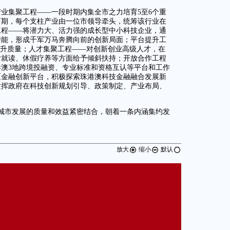
产业集聚工程——一段时期内集全市之力培育5至6个重
育期，每个支柱产业由一位市领导牵头，统筹该行业在
工程——将潜力大、活力强的成长型中小科技企业，通
潜能，形成千军万马奔腾向前的创新局面；平台提升工
提升质量；人才集聚工程——对创新创业高级人才，在
女就读、休假疗养等方面给予倾斜扶持；开放合作工程
澳3地跨境投融资、专业标准和资格互认等平台和工作
区金融创新平台，积极探索珠港澳科技金融融合发展新
发挥政府在科技创新规划引导、政策制定、产业布局、
城市发展的质量和效益紧密结合，朝着一条内涵集约发
放大
缩小
默认