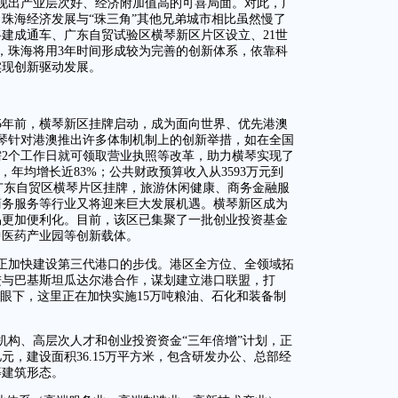
呈现出产业层次好、经济附加值高的可喜局面。对此，广
珠海经济发展与“珠三角”其他兄弟城市相比虽然慢了
建成通车、广东自贸试验区横琴新区片区设立、21世
，珠海将用3年时间形成较为完善的创新体系，依靠科
实现创新驱动发展。
5年前，横琴新区挂牌启动，成为面向世界、优先港澳
琴针对港澳推出许多体制机制上的创新举措，如在全国
2个工作日就可领取营业执照等改革，助力横琴实现了
元，年均增长近83%；公共财政预算收入从3593万元到
今，广东自贸区横琴片区挂牌，旅游休闲健康、商务金融服
商务服务等行业又将迎来巨大发展机遇。横琴新区成为
易更加便利化。目前，该区已集聚了一批创业投资基金
中医药产业园等创新载体。
正加快建设第三代港口的步伐。港区全方位、全领域拓
进与巴基斯坦瓜达尔港合作，谋划建立港口联盟，打
。眼下，这里正在加快实施15万吨粮油、石化和装备制
机构、高层次人才和创业投资资金“三年倍增”计划，正
元，建设面积36.15万平方米，包含研发办公、总部经
等建筑形态。