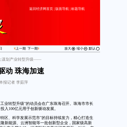
返回经济网首页
|
版面导航
|
标题导航
日
上一期
下一期
放大
缩小
默认
上谋划产业转型升级——
驱动 珠海加速
本报记者 李茹萍
及工业转型升级”的动员会在广东珠海召开。珠海市市长
将投入100亿元用于创新驱动发展。
新特区、科学发展示范市”的目标持续发力，精心打造生
银隆新能源、云洲智能等一批创新型企业，国家级高新