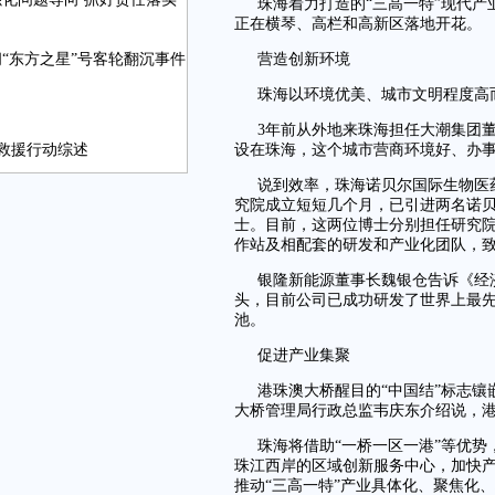
珠海着力打造的“三高一特”现代
正在横琴、高栏和高新区落地开花。
“东方之星”号客轮翻沉事件
营造创新环境
珠海以环境优美、城市文明程度高
3年前从外地来珠海担任大潮集团
救援行动综述
设在珠海，这个城市营商环境好、办
说到效率，珠海诺贝尔国际生物医
究院成立短短几个月，已引进两名诺贝
士。目前，这两位博士分别担任研究
作站及相配套的研发和产业化团队，
银隆新能源董事长魏银仓告诉《经
头，目前公司已成功研发了世界上最
池。
促进产业集聚
港珠澳大桥醒目的“中国结”标志镶
大桥管理局行政总监韦庆东介绍说，港
珠海将借助“一桥一区一港”等优
珠江西岸的区域创新服务中心，加快
推动“三高一特”产业具体化、聚焦化