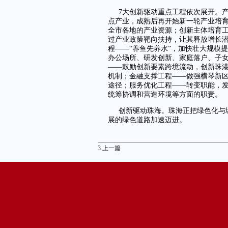
7大创新驱动重点工程依次展开。
点产业，成熟后再开始新一轮产业培
全市各地的产业资源；创新主体培育
过产业政策靶向扶持，让其释放增长
程——“养鱼先养水”，加快壮大规模
办公场所、研发创新、家庭落户、子
——鼓励创新要素跨境流动，创新珠港
机制；金融支撑工程——做强横琴新
途径；服务优化工程——转变职能，
统筹协调和营造环境等方面的职责。
创新驱动珠海。珠海正把绿色化与
展的绿色道路加速迈进。
3
上一篇