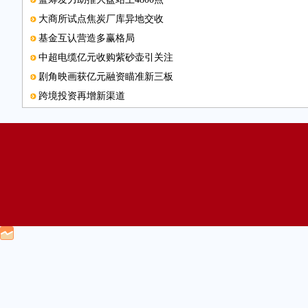
大商所试点焦炭厂库异地交收
基金互认营造多赢格局
中超电缆亿元收购紫砂壶引关注
剧角映画获亿元融资瞄准新三板
跨境投资再增新渠道