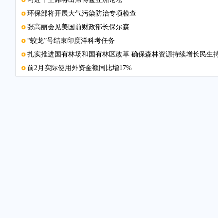
环保部将开展大气污染防治专项检查
张高丽会见美国前财政部长保尔森
“蛟龙”号结束印度洋科考任务
扎实推进国有林场和国有林区改革 确保森林资源持续增长民生
前2月实际使用外资金额同比增17%
浙江：主题教育培训提升文明素质
扩进口将成今年外贸着力点
曲阜：评选“美德游客”传递正能量