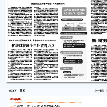
第02版：
要闻
上一版
3
标题导航
习近平主席将出席博鳌亚洲论坛