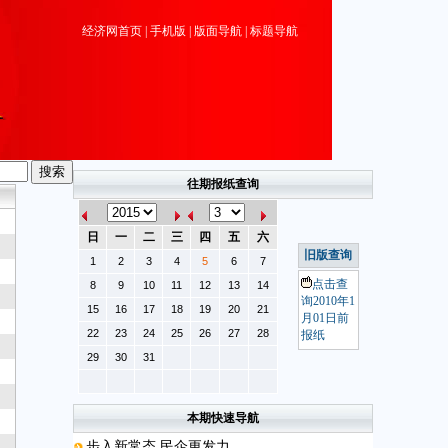
经济网首页
|
手机版
|
版面导航
|
标题导航
往期报纸查询
日
一
二
三
四
五
六
旧版查询
1
2
3
4
5
6
7
点击查
8
9
10
11
12
13
14
询2010年1
15
16
17
18
19
20
21
月01日前
22
23
24
25
26
27
28
报纸
29
30
31
本期快速导航
步入新常态 民企更发力