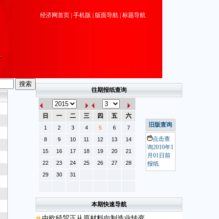
经济网首页
|
手机版
|
版面导航
|
标题导航
往期报纸查询
日
一
二
三
四
五
六
旧版查询
1
2
3
4
5
6
7
点击查
8
9
10
11
12
13
14
询2010年1
15
16
17
18
19
20
21
月01日前
22
23
24
25
26
27
28
报纸
29
30
31
本期快速导航
中欧经贸正从原材料向制造业转变