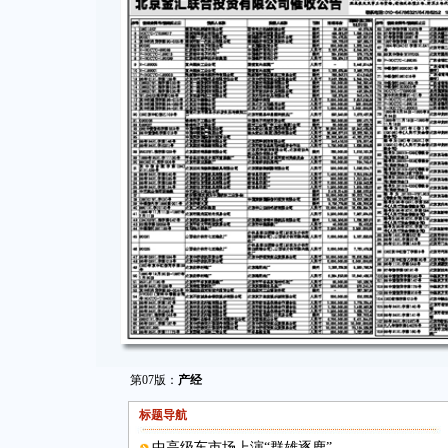
第07版：
产经
标题导航
中高级车市场上演“群雄逐鹿”