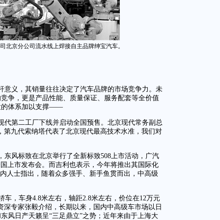
公司北京分公司流水线上焊接自主品牌绅宝汽车。
杆意义，其销量往往决定了汽车品牌的市场竞争力。未
的竞争，更是产品性能、质量保证、服务配套等全价值
大的体系加以支撑——
京现代第二工厂下线并启动全国预售。北京现代常务副总
，第九代索纳塔代表了北京现代最高技术水准，我们对
，东风标致在北京举行了全新标致508上市活动，广汽
全国上市发布会。而吉利也表示，今年将推出其国际化
业内人士指出，随着众多强手、新手鱼贯而出，中高级
车，车身4.8米左右，轴距2.8米左右，价位在12万元
内资深专家张毅介绍，长期以来，国内中高级车市场以日
东风日产天籁呈“三足鼎立”之势；近年来由于上海大