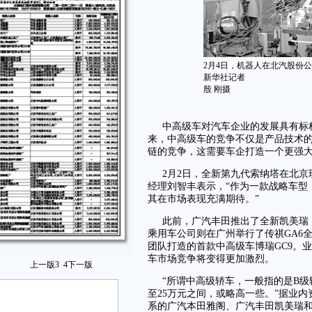
2月4日，机器人在北汽股份
新华社记者
殷 刚摄
中高级车对汽车企业的发展具有标
来，中高级车的竞争不仅是产品技术
链的竞争，这需要车企打造一个更强
2月2日，全新第九代索纳塔在北
经理刘智丰表示，“作为一款战略车型
其在市场表现充满期待。”
此前，广汽丰田推出了全新凯美瑞
乘用车公司则在广州举行了传祺GA6
团队打造的首款中高级车博瑞GC9。
车市场竞争将变得更加激烈。
上一版
3
4
下一版
“所谓中高级轿车，一般指的是B级轿
至25万元之间，或略高一些。”据业
系的广汽本田雅阁、广汽丰田凯美瑞和